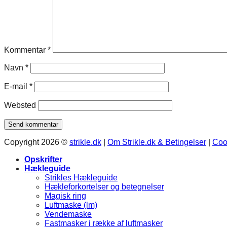
Kommentar
*
Navn
*
E-mail
*
Websted
Copyright 2026 ©
strikle.dk
|
Om Strikle.dk & Betingelser
|
Cook
Opskrifter
Hækleguide
Strikles Hækleguide
Hækleforkortelser og betegnelser
Magisk ring
Luftmaske (lm)
Vendemaske
Fastmasker i række af luftmasker