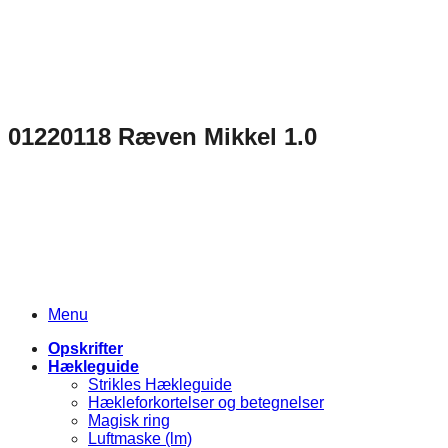
Fortsæt
til
indhold
01220118 Ræven Mikkel 1.0
Menu
Opskrifter
Hækleguide
Strikles Hækleguide
Hækleforkortelser og betegnelser
Magisk ring
Luftmaske (lm)