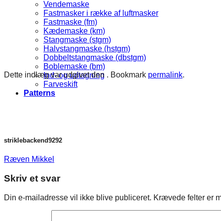
Vendemaske
Fastmasker i række af luftmasker
Fastmaske (fm)
Kædemaske (km)
Stangmaske (stgm)
Halvstangmaske (hstgm)
Dobbeltstangmaske (dbstgm)
Boblemaske (bm)
Dette indlæg var udgivet den . Bookmark
permalink
.
Ind- og udtagning
Farveskift
Patterns
striklebackend9292
Ræven Mikkel
Skriv et svar
Din e-mailadresse vil ikke blive publiceret.
Krævede felter er 