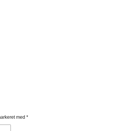
markeret med
*