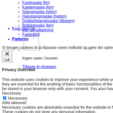
Fastmaske (fm)
Kædemaske (km)
Stangmaske (stgm)
Halvstangmaske (hstgm)
Dobbeltstangmaske (dbstgm)
Boblemaske (bm)
Kurv /
kr.
0,00
Ind- og udtagning
Farveskift
Patterns
Vi bruger cookies til at tilpasse vores indhold og gøre din o
Ingen varer i kurven.
Luk
Tilbage til shoppen
Privacy Overview
This website uses cookies to improve your experience while yo
they are essential for the working of basic functionalities of 
be stored in your browser only with your consent. You also hav
Necessary
Necessary
Altid aktiveret
Necessary cookies are absolutely essential for the website to f
These cookies do not store any personal information.