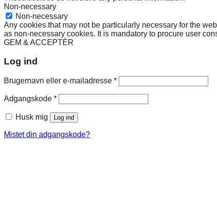
Non-necessary
Non-necessary
Any cookies that may not be particularly necessary for the webs
as non-necessary cookies. It is mandatory to procure user cons
GEM & ACCEPTÈR
Log ind
Påkrævet
Brugernavn eller e-mailadresse
*
Påkrævet
Adgangskode
*
Husk mig
Log ind
Mistet din adgangskode?