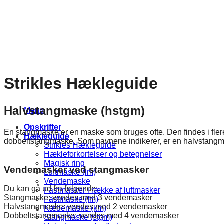
Fortsæt
til
indhold
Strikles Hækleguide
Halvstangmaske (hstgm)
Menu
Opskrifter
En stangmaske er en maske som bruges ofte. Den findes i fle
Hækleguide
dobbeltstangmaske. Som navnene indikerer, er en halvstangm
Strikles Hækleguide
Hækleforkortelser og betegnelser
Magisk ring
Vendemasker ved stangmasker
Luftmaske (lm)
Vendemaske
Du kan gå ud fra følgende:
Fastmasker i række af luftmasker
Stangmaske: vendes med 3 vendemasker
Fastmaske (fm)
Halvstangmaske: vendes med 2 vendemasker
Kædemaske (km)
Dobbeltstangmaske: vendes med 4 vendemasker
Stangmaske (stgm)