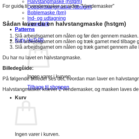
Halvstangmaske (hstgm)
For guide til vendemasker se siden ”Vendemasker”
Dobbeltstangmaske (dbstgm)
Boblemaske (bm)
Ind- og udtagning
Sådan laver du en halvstangmaske (hstgm)
Farveskift
Patterns
Slå arbejdsgarnet om nålen og før den gennem masken. 
Kurv /
kr.
0,00
Slå arbejdsgarnet om nålen og træk garnet med tilbage 
Slå arbejdsgarnet om nålen og træk garnet gennem alle
Du har nu lavet en halvstangmaske.
Billedeguide:
Ingen varer i kurven.
På følgende billeder ses det, hvordan man laver en halvstangm
Tilbage til shoppen
Halvstangmasker kræver 2 vendemasker, og masken laves derfor
Kurv
Ingen varer i kurven.