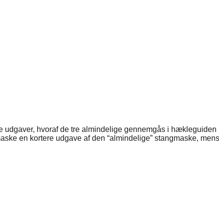
re udgaver, hvoraf de tre almindelige gennemgås i hækleguide
aske en kortere udgave af den “almindelige” stangmaske, men