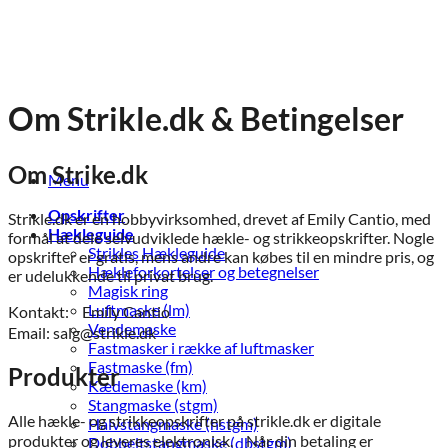
Fortsæt
til
indhold
Om Strikle.dk & Betingelser
Om Strike.dk
Menu
Opskrifter
Strikle.dk er en hobbyvirksomhed, drevet af Emily Cantio, med
Hækleguide
formål at dele selvudviklede hækle- og strikkeopskrifter. Nogle
Strikles Hækleguide
opskrifter er gratis, mens andre kan købes til en mindre pris, og
Hækleforkortelser og betegnelser
er udelukkende til privat brug.
Magisk ring
Luftmaske (lm)
Kontakt: Emily Cantio
Vendemaske
Email: salg@strikle.dk
Fastmasker i række af luftmasker
Fastmaske (fm)
Produkter
Kædemaske (km)
Stangmaske (stgm)
Alle hækle- og strikkeopskrifter på strikle.dk er digitale
Halvstangmaske (hstgm)
produkter og leveres elektronisk. Når din betaling er
Dobbeltstangmaske (dbstgm)