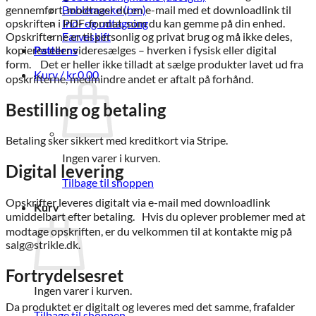
gennemført, modtager du en e-mail med et downloadlink til
Boblemaske (bm)
opskriften i PDF-format, som du kan gemme på din enhed.
Ind- og udtagning
Opskrifterne er til personlig og privat brug og må ikke deles,
Farveskift
kopieres eller videresælges – hverken i fysisk eller digital
Patterns
form. Det er heller ikke tilladt at sælge produkter lavet ud fra
Kurv /
kr.
0,00
opskrifterne, medmindre andet er aftalt på forhånd.
Bestilling og betaling
Betaling sker sikkert med kreditkort via Stripe.
Ingen varer i kurven.
Digital levering
Tilbage til shoppen
Opskrifter leveres digitalt via e-mail med downloadlink
Kurv
umiddelbart efter betaling. Hvis du oplever problemer med at
modtage opskriften, er du velkommen til at kontakte mig på
salg@strikle.dk.
Fortrydelsesret
Ingen varer i kurven.
Da produktet er digitalt og leveres med det samme, fra­falder
Tilbage til shoppen