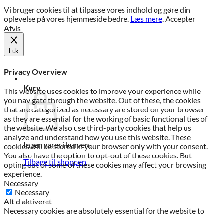
Vi bruger cookies til at tilpasse vores indhold og gøre din
oplevelse på vores hjemmeside bedre.
Læs mere
.
Accepter
Afvis
Luk
Privacy Overview
Kurv
This website uses cookies to improve your experience while
you navigate through the website. Out of these, the cookies
that are categorized as necessary are stored on your browser
as they are essential for the working of basic functionalities of
the website. We also use third-party cookies that help us
analyze and understand how you use this website. These
Ingen varer i kurven.
cookies will be stored in your browser only with your consent.
You also have the option to opt-out of these cookies. But
Tilbage til shoppen
opting out of some of these cookies may affect your browsing
experience.
Necessary
Necessary
Altid aktiveret
Necessary cookies are absolutely essential for the website to