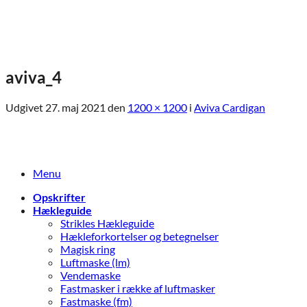
Fortsæt
til
indhold
aviva_4
Udgivet
27. maj 2021
den
1200 × 1200
i
Aviva Cardigan
Menu
Opskrifter
Hækleguide
Strikles Hækleguide
Hækleforkortelser og betegnelser
Magisk ring
Luftmaske (lm)
Vendemaske
Fastmasker i række af luftmasker
Fastmaske (fm)