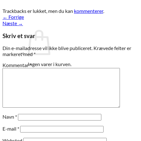
Trackbacks er lukket, men du kan
kommenterer
.
←
Forrige
Næste
→
Skriv et svar
Din e-mailadresse vil ikke blive publiceret.
Krævede felter er
markeret med
*
Ingen varer i kurven.
Kommentar
*
Tilbage til shoppen
Navn
*
E-mail
*
Websted