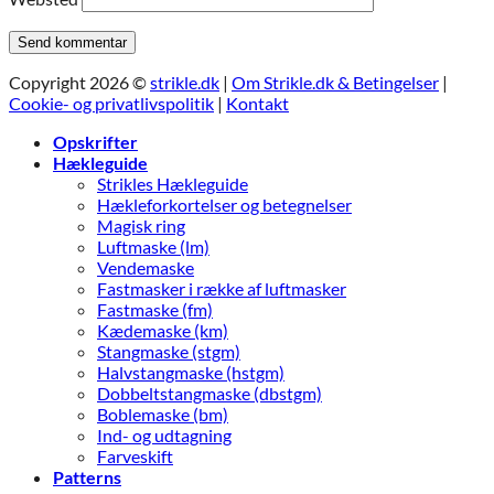
Copyright 2026 ©
strikle.dk
|
Om Strikle.dk & Betingelser
|
Cookie- og privatlivspolitik
|
Kontakt
Opskrifter
Hækleguide
Strikles Hækleguide
Hækleforkortelser og betegnelser
Magisk ring
Luftmaske (lm)
Vendemaske
Fastmasker i række af luftmasker
Fastmaske (fm)
Kædemaske (km)
Stangmaske (stgm)
Halvstangmaske (hstgm)
Dobbeltstangmaske (dbstgm)
Boblemaske (bm)
Ind- og udtagning
Farveskift
Patterns