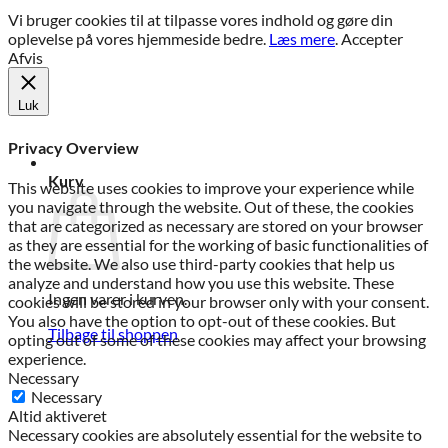
Vi bruger cookies til at tilpasse vores indhold og gøre din
oplevelse på vores hjemmeside bedre.
Læs mere
.
Accepter
Afvis
Luk
Privacy Overview
Kurv
This website uses cookies to improve your experience while
you navigate through the website. Out of these, the cookies
that are categorized as necessary are stored on your browser
as they are essential for the working of basic functionalities of
the website. We also use third-party cookies that help us
analyze and understand how you use this website. These
Ingen varer i kurven.
cookies will be stored in your browser only with your consent.
You also have the option to opt-out of these cookies. But
Tilbage til shoppen
opting out of some of these cookies may affect your browsing
experience.
Necessary
Necessary
Altid aktiveret
Necessary cookies are absolutely essential for the website to