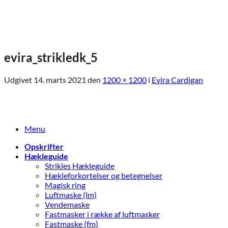
Fortsæt
til
indhold
evira_strikledk_5
Udgivet
14. marts 2021
den
1200 × 1200
i
Evira Cardigan
Menu
Opskrifter
Hækleguide
Strikles Hækleguide
Hækleforkortelser og betegnelser
Magisk ring
Luftmaske (lm)
Vendemaske
Fastmasker i række af luftmasker
Fastmaske (fm)