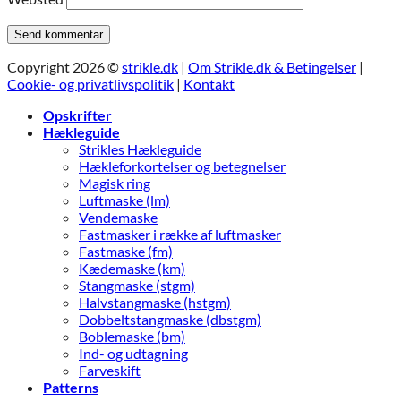
Copyright 2026 ©
strikle.dk
|
Om Strikle.dk & Betingelser
|
Cookie- og privatlivspolitik
|
Kontakt
Opskrifter
Hækleguide
Strikles Hækleguide
Hækleforkortelser og betegnelser
Magisk ring
Luftmaske (lm)
Vendemaske
Fastmasker i række af luftmasker
Fastmaske (fm)
Kædemaske (km)
Stangmaske (stgm)
Halvstangmaske (hstgm)
Dobbeltstangmaske (dbstgm)
Boblemaske (bm)
Ind- og udtagning
Farveskift
Patterns