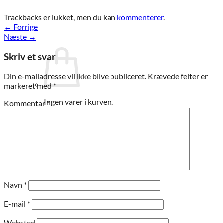
Trackbacks er lukket, men du kan
kommenterer
.
←
Forrige
Næste
→
Skriv et svar
Din e-mailadresse vil ikke blive publiceret.
Krævede felter er
markeret med
*
Ingen varer i kurven.
Kommentar
*
Tilbage til shoppen
Navn
*
E-mail
*
Websted