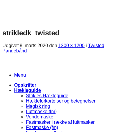
Fortsæt
til
indhold
strikledk_twisted
Udgivet
8. marts 2020
den
1200 × 1200
i
Twisted
Pandebånd
Menu
Opskrifter
Hækleguide
Strikles Hækleguide
Hækleforkortelser og betegnelser
Magisk ring
Luftmaske (lm)
Vendemaske
Fastmasker i række af luftmasker
Fastmaske (fm)