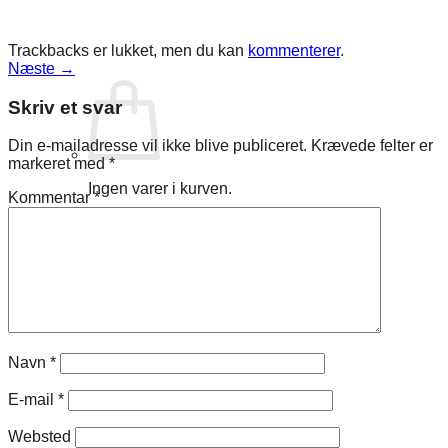
Trackbacks er lukket, men du kan
kommenterer
.
Næste
→
Skriv et svar
Din e-mailadresse vil ikke blive publiceret.
Krævede felter er
markeret med
*
Ingen varer i kurven.
Kommentar
*
Tilbage til shoppen
Navn
*
E-mail
*
Websted