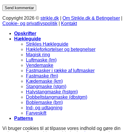
Copyright 2026 ©
strikle.dk
|
Om Strikle.dk & Betingelser
|
Cookie- og privatlivspolitik
|
Kontakt
Opskrifter
Hækleguide
Strikles Hækleguide
Hækleforkortelser og betegnelser
Magisk ring
Luftmaske (lm)
Vendemaske
Fastmasker i række af luftmasker
Fastmaske (fm)
Kædemaske (km)
Stangmaske (stgm)
Halvstangmaske (hstgm)
Dobbeltstangmaske (dbstgm)
Boblemaske (bm)
Ind- og udtagning
Farveskift
Patterns
Vi bruger cookies til at tilpasse vores indhold og gøre din