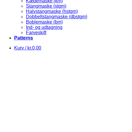
Kædemaske (km)
Stangmaske (stgm)
Halvstangmaske (hstgm)
Dobbeltstangmaske (dbstgm)
Boblemaske (bm)
Ind- og udtagning
Farveskift
Patterns
Kurv /
kr.
0,00