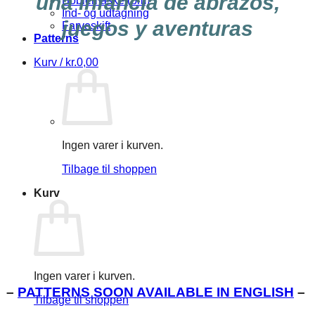
una infancia de abrazos,
Boblemaske (bm)
Ind- og udtagning
juegos y aventuras
Farveskift
Patterns
Kurv /
kr.
0,00
Ingen varer i kurven.
Tilbage til shoppen
Kurv
Ingen varer i kurven.
–
PATTERNS SOON AVAILABLE IN ENGLISH
–
Tilbage til shoppen